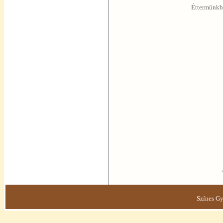
Éttermünkb
Sz
ínes Gy