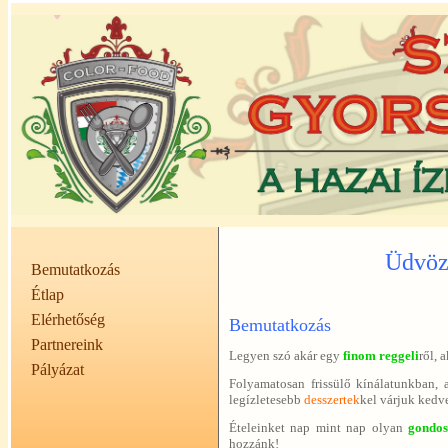
Üdvözö
Bemutatkozás
Étlap
Elérhetőség
Bemutatkozás
Partnereink
Legyen szó akár egy
finom reggeli
ről, 
Pályázat
Folyamatosan frissülő kínálatunkban,
legízletesebb
desszertek
kel várjuk kedv
Ételeinket nap mint nap olyan
gondos
hozzánk!