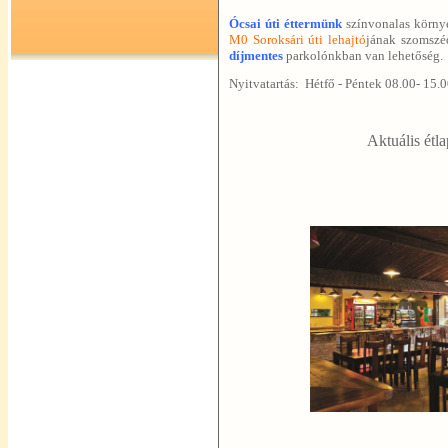
Ócsai úti éttermünk
színvonalas körny
M0 Soroksári úti lehajtó
jának szomszé
díjmentes
parkolónkban van lehetőség.
Nyitvatartás: Hétfő - Péntek 08.00- 15.
Aktuális étl